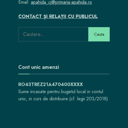
Email:
apahida_cj@primaria-apahida.ro
CONTACT ȘI RELAȚII CU PUBLICUL
Cauta
Cont unic amenzi
RO43TREZ21A470400XXXX
Sume incasate pentru bugetul local in contul
unic, in curs de distribuire.(cf. legii 203/2018)