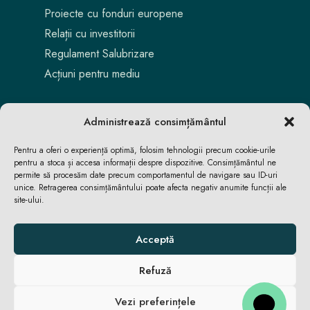
Proiecte cu fonduri europene
Relații cu investitorii
Regulament Salubrizare
Acțiuni pentru mediu
Administrează consimțământul
Pentru a oferi o experiență optimă, folosim tehnologii precum cookie-urile
pentru a stoca și accesa informații despre dispozitive. Consimțământul ne
permite să procesăm date precum comportamentul de navigare sau ID-uri
unice. Retragerea consimțământului poate afecta negativ anumite funcții ale
site-ului.
Aici locuiești. Aici te bucuri. Aici reușești.
Acceptă
Refuză
ACASĂ
ACASĂ
ȘTIRI
ȘTIRI
Vezi preferințele