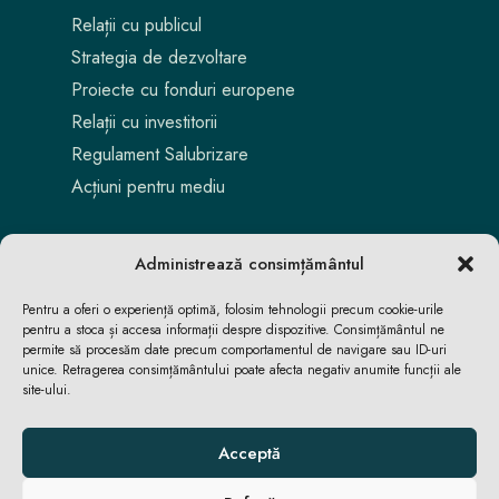
Relații cu publicul
Strategia de dezvoltare
Proiecte cu fonduri europene
Relații cu investitorii
Regulament Salubrizare
Acțiuni pentru mediu
Administrează consimțământul
Pentru a oferi o experiență optimă, folosim tehnologii precum cookie-urile
pentru a stoca și accesa informații despre dispozitive. Consimțământul ne
permite să procesăm date precum comportamentul de navigare sau ID-uri
unice. Retragerea consimțământului poate afecta negativ anumite funcții ale
site-ului.
Aici locuiești. Aici te bucuri. Aici reușești.
Acceptă