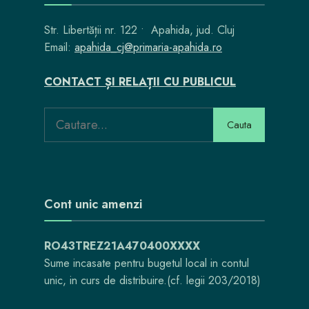
Str. Libertății nr. 122 • Apahida, jud. Cluj
Email:
apahida_cj@primaria-apahida.ro
CONTACT ȘI RELAȚII CU PUBLICUL
Cauta
Cont unic amenzi
RO43TREZ21A470400XXXX
Sume incasate pentru bugetul local in contul
unic, in curs de distribuire.(cf. legii 203/2018)