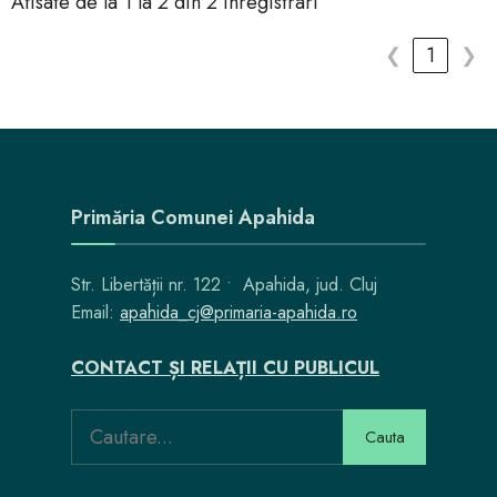
Afisate de la 1 la 2 din 2 inregistrari
❮
1
❯
Primăria Comunei Apahida
Str. Libertății nr. 122 • Apahida, jud. Cluj
Email:
apahida_cj@primaria-apahida.ro
CONTACT ȘI RELAȚII CU PUBLICUL
Cauta