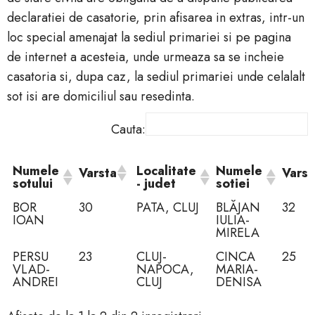
declaratiei de casatorie, prin afisarea in extras, intr-un
loc special amenajat la sediul primariei si pe pagina
de internet a acesteia, unde urmeaza sa se incheie
casatoria si, dupa caz, la sediul primariei unde celalalt
sot isi are domiciliul sau resedinta.
Cauta:
Numele
Localitate
Numele
Varsta
Varst
sotului
- judet
sotiei
Numele
Localitate
Numele
Varsta
Varst
BOR
30
PATA, CLUJ
BLĂJAN
32
sotului
- judet
sotiei
IOAN
IULIA-
MIRELA
PERSU
23
CLUJ-
CINCA
25
VLAD-
NAPOCA,
MARIA-
ANDREI
CLUJ
DENISA