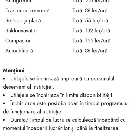
Autogreder
Taxă: 221 lei/oră
Tractor cu remorcă
Taxă: 88 lei/oră
Berbec și placă
Taxă: 55 lei/oră
Buldoexavator
Taxă: 132 lei/oră
Compactor
Taxă: 166 lei/oră
Autoutilitară
Taxă: 88 lei/oră
Mențiuni
:
Utilajele se închiriază împreună cu personalul
deservent al instituției.
Utilajele se închiriază în limita disponibilității
Închirierea este posibilă doar în timpul programului
de funcționare al instituției
Durata/Timpul de lucru se calculează începând cu
momentul începerii lucrărilor și până la finalizarea