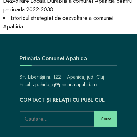
Dezvoltare Locală Durabilă a comunei Apahida pentru
perioada 2022-2030
Istoricul strategiei de dezvoltare a comunei
Apahida
Primăria Comunei Apahida
Str. Libertății nr. 122 • Apahida, jud. Cluj
Email:
apahida_cj@primaria-apahida.ro
CONTACT ȘI RELAȚII CU PUBLICUL
Cauta