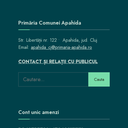
Primăria Comunei Apahida
Str. Libertății nr. 122 • Apahida, jud. Cluj
Email:
apahida_cj@primaria-apahida.ro
CONTACT ȘI RELAȚII CU PUBLICUL
Cauta
Cont unic amenzi