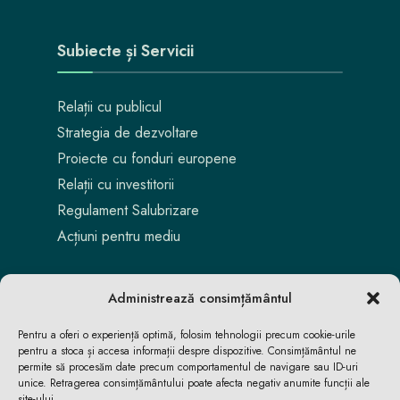
Subiecte și Servicii
Relații cu publicul
Strategia de dezvoltare
Proiecte cu fonduri europene
Relații cu investitorii
Regulament Salubrizare
Acțiuni pentru mediu
Administrează consimțământul
Pentru a oferi o experiență optimă, folosim tehnologii precum cookie-urile
pentru a stoca și accesa informații despre dispozitive. Consimțământul ne
permite să procesăm date precum comportamentul de navigare sau ID-uri
unice. Retragerea consimțământului poate afecta negativ anumite funcții ale
site-ului.