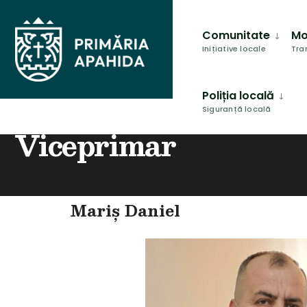
Comunitate
Mo
Inițiative locale
Tra
Poliția locală
Siguranță locală
HOME
VICEPRIMAR
Viceprimar
Mariș Daniel