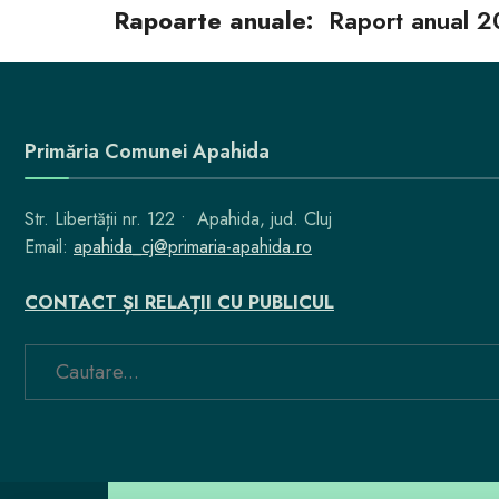
Rapoarte anuale:
Raport anual 2
Primăria Comunei Apahida
Str. Libertății nr. 122 • Apahida, jud. Cluj
Email:
apahida_cj@primaria-apahida.ro
CONTACT ȘI RELAȚII CU PUBLICUL