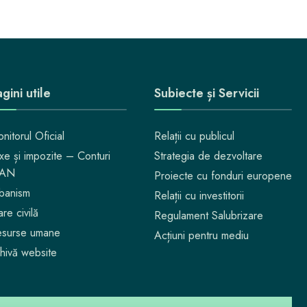
gini utile
Subiecte și Servicii
nitorul Oficial
Relații cu publicul
xe și impozite – Conturi
Strategia de dezvoltare
BAN
Proiecte cu fonduri europene
banism
Relații cu investitorii
are civilă
Regulament Salubrizare
surse umane
Acțiuni pentru mediu
hivă website