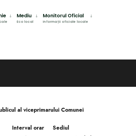
mie
Mediu
Monitorul Oficial
ocale
Eco local
Informații oficiale locale
ublicul al viceprimarului Comunei
Interval orar
Sediul