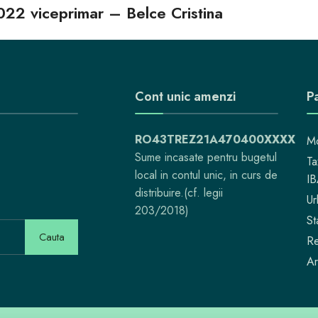
022 viceprimar – Belce Cristina
Cont unic amenzi
Pa
RO43TREZ21A470400XXXX
Mo
Sume incasate pentru bugetul
Ta
local in contul unic, in curs de
I
distribuire.(cf. legii
Ur
203/2018)
St
Cauta
Re
Ar