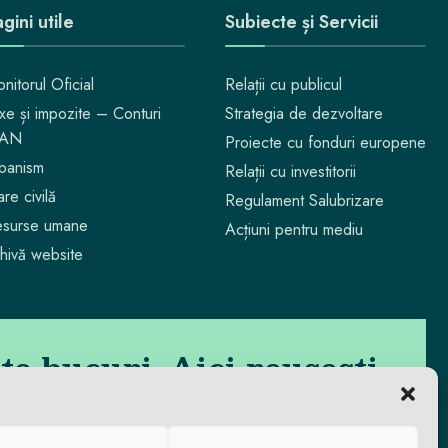
gini utile
Subiecte și Servicii
nitorul Oficial
Relații cu publicul
xe și impozite – Conturi
Strategia de dezvoltare
BAN
Proiecte cu fonduri europene
banism
Relații cu investitorii
are civilă
Regulament Salubrizare
surse umane
Acțiuni pentru mediu
hivă website
 te bucuri. Aici reușești.