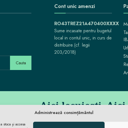
Cont unic amenzi
Pa
RO43TREZ21A470400XXXX
Mo
Sume incasate pentru bugetul
Ta
local in contul unic, in curs de
I
distribuire.(cf. legii
Ur
203/2018)
St
Cauta
Re
Ar
Aici locuiești. Aici
Administrează consimțământul
 a stoca și accesa