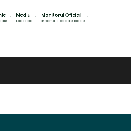
mie
Mediu
Monitorul Oficial
ocale
Eco local
Informații oficiale locale