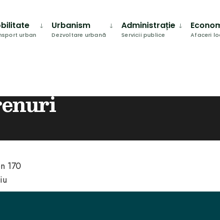
bilitate
Urbanism
Administrație
Econo
nsport urban
Dezvoltare urbană
Servicii publice
Afaceri l
renuri
en 170
iu