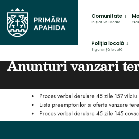
Comunitate
Mo
Inițiative locale
Tra
Poliția locală
Siguranță locală
HOME
ANUNTURI VANZARI TERENURI
Anunturi vanzari te
Proces verbal derulare 45 zile 157 vilciu
Lista preemptorilor si oferta vanzare ter
Proces verbal derulare 45 zile 145 covac