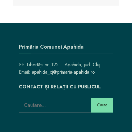
Primăria Comunei Apahida
Str. Libertății nr. 122 • Apahida, jud. Cluj
Email:
apahida_cj@primaria-apahida.ro
CONTACT ȘI RELAȚII CU PUBLICUL
Search
Cauta
for: