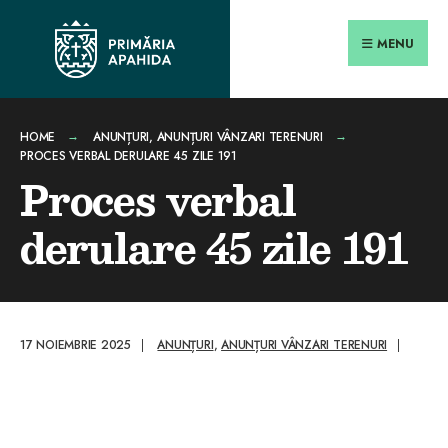
Search
conținut
Skip
for:
Close
to
MENU
Searc
content
Wind
HOME
ANUNȚURI
,
ANUNȚURI VÂNZARI TERENURI
PROCES VERBAL DERULARE 45 ZILE 191
Proces verbal
derulare 45 zile 191
17 NOIEMBRIE 2025
|
ANUNȚURI
,
ANUNȚURI VÂNZARI TERENURI
|