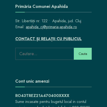
Primăria Comunei Apahida
Str. Libertății nr. 122 • Apahida, jud. Cluj
Email:
apahida_cj@primaria-apahida.ro
CONTACT ȘI RELAȚII CU PUBLICUL
Cauta
Cont unic amenzi
RO43TREZ21A470400XXXX
Sume incasate pentru bugetul local in contul