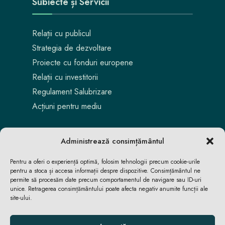
Subiecte și Servicii
Relații cu publicul
Strategia de dezvoltare
Proiecte cu fonduri europene
Relații cu investitorii
Regulament Salubrizare
Acțiuni pentru mediu
Administrează consimțământul
Pentru a oferi o experiență optimă, folosim tehnologii precum cookie-urile
pentru a stoca și accesa informații despre dispozitive. Consimțământul ne
permite să procesăm date precum comportamentul de navigare sau ID-uri
unice. Retragerea consimțământului poate afecta negativ anumite funcții ale
site-ului.
Aici locuiești. Aici te bucuri. Aici reușești.