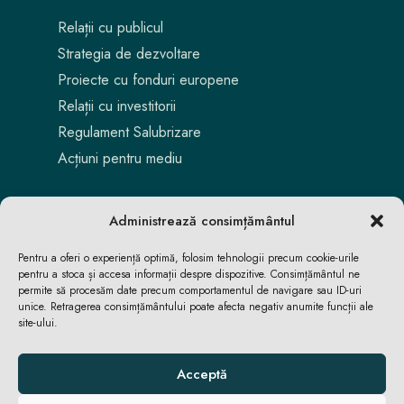
Relații cu publicul
Strategia de dezvoltare
Proiecte cu fonduri europene
Relații cu investitorii
Regulament Salubrizare
Acțiuni pentru mediu
Administrează consimțământul
Pentru a oferi o experiență optimă, folosim tehnologii precum cookie-urile
pentru a stoca și accesa informații despre dispozitive. Consimțământul ne
permite să procesăm date precum comportamentul de navigare sau ID-uri
unice. Retragerea consimțământului poate afecta negativ anumite funcții ale
site-ului.
Aici locuiești. Aici te bucuri. Aici reușești.
Acceptă