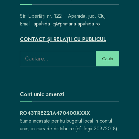
Str. Libertății nr. 122 • Apahida, jud. Cluj
Email:
apahida_cj@primaria-apahida.ro
CONTACT ȘI RELAȚII CU PUBLICUL
Search
Cauta
for:
Cont unic amenzi
RO43TREZ21A470400XXXX
Sume incasate pentru bugetul local in contul
unic, in curs de distribuire.(cf. legii 203/2018)