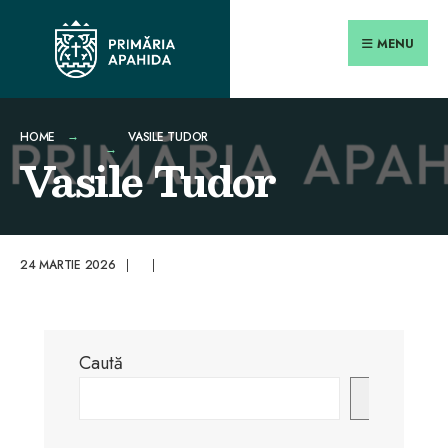
Search
conținut
Skip
for:
Close
to
MENU
Searc
content
Wind
HOME
VASILE TUDOR
Vasile Tudor
24 MARTIE 2026
|
|
Caută
Caută