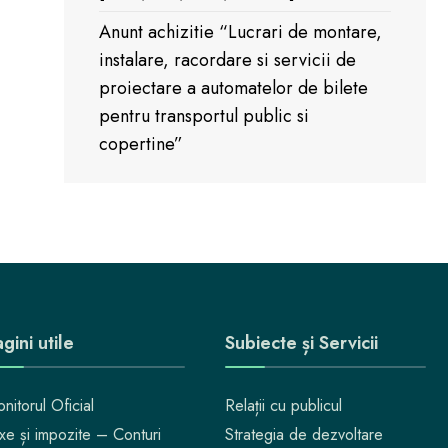
Anunt achizitie “Lucrari de montare,
instalare, racordare si servicii de
proiectare a automatelor de bilete
pentru transportul public si
copertine”
gini utile
Subiecte și Servicii
nitorul Oficial
Relații cu publicul
xe și impozite – Conturi
Strategia de dezvoltare