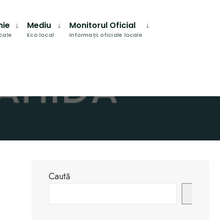
Search
Window
mie
Mediu
Monitorul Oficial
ocale
Eco local
Informații oficiale locale
Caută
Caută