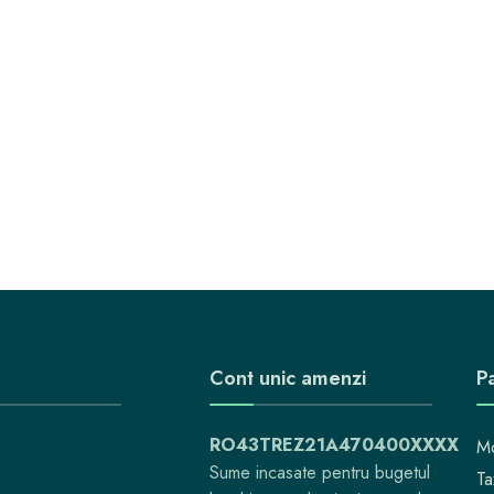
Cont unic amenzi
Pa
RO43TREZ21A470400XXXX
Mo
Sume incasate pentru bugetul
Ta