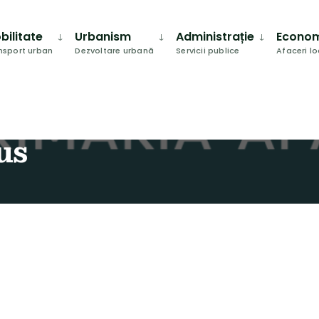
bilitate
Urbanism
Administrație
Econo
nsport urban
Dezvoltare urbană
Servicii publice
Afaceri l
us