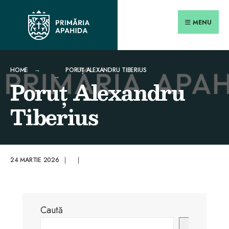
Search
conținut
Skip
for:
Close
to
MENU
Searc
content
Wind
HOME
PORUȚ ALEXANDRU TIBERIUS
Poruț Alexandru
Tiberius
24 MARTIE 2026
|
|
Caută
Caută