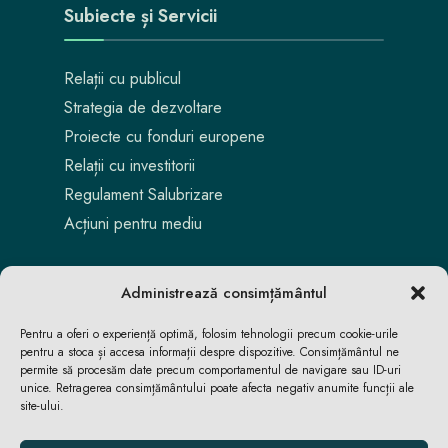
Subiecte și Servicii
Relații cu publicul
Strategia de dezvoltare
Proiecte cu fonduri europene
Relații cu investitorii
Regulament Salubrizare
Acțiuni pentru mediu
Administrează consimțământul
Pentru a oferi o experiență optimă, folosim tehnologii precum cookie-urile
pentru a stoca și accesa informații despre dispozitive. Consimțământul ne
permite să procesăm date precum comportamentul de navigare sau ID-uri
unice. Retragerea consimțământului poate afecta negativ anumite funcții ale
site-ului.
Aici locuiești. Aici te bucuri. Aici reușești.