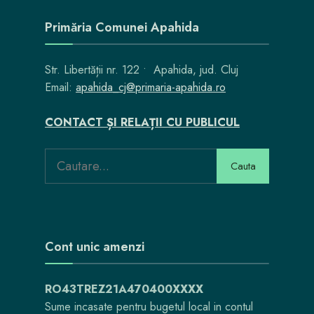
Primăria Comunei Apahida
Str. Libertății nr. 122 • Apahida, jud. Cluj
Email:
apahida_cj@primaria-apahida.ro
CONTACT ȘI RELAȚII CU PUBLICUL
Search
Cauta
for:
Cont unic amenzi
RO43TREZ21A470400XXXX
Sume incasate pentru bugetul local in contul