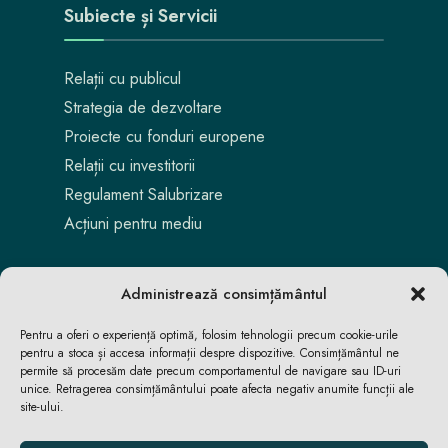
Subiecte și Servicii
Relații cu publicul
Strategia de dezvoltare
Proiecte cu fonduri europene
Relații cu investitorii
Regulament Salubrizare
Acțiuni pentru mediu
Administrează consimțământul
Pentru a oferi o experiență optimă, folosim tehnologii precum cookie-urile
pentru a stoca și accesa informații despre dispozitive. Consimțământul ne
permite să procesăm date precum comportamentul de navigare sau ID-uri
unice. Retragerea consimțământului poate afecta negativ anumite funcții ale
site-ului.
Aici locuiești. Aici te bucuri. Aici reușești.