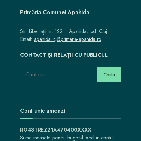
Primăria Comunei Apahida
Str. Libertății nr. 122 • Apahida, jud. Cluj
Email:
apahida_cj@primaria-apahida.ro
CONTACT ȘI RELAȚII CU PUBLICUL
Search
Cauta
for:
Cont unic amenzi
RO43TREZ21A470400XXXX
Sume incasate pentru bugetul local in contul