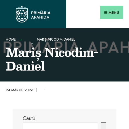
Search
conținut
Skip
for:
Close
to
MENU
Searc
content
Wind
HOME
MARIȘ NICODIM-DANIEL
Mariș Nicodim-
Daniel
24 MARTIE 2026
|
|
Caută
Caută