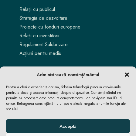
Relații cu publicul
Strategia de dezvoltare
Proiecte cu fonduri europene
Relații cu investitorii
Regulament Salubrizare
Acțiuni pentru mediu
Administrează consimțământul
Pentru a oferi o experiență optimă, folosim tehnologii precum cookie-urile
pentru a stoca și accesa informații despre dispozitive. Consimțământul ne
permite să procesăm date precum comportamentul de navigare sau ID-uri
unice. Retragerea consimțământului poate afecta negativ anumite funcții ale
site-ului.
Aici locuiești. Aici te bucuri. Aici reușești.
Acceptă