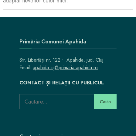
adaptat nevoilor celor mici.
Primăria Comunei Apahida
Str. Libertății nr. 122 • Apahida, jud. Cluj
Email:
apahida_cj@primaria-apahida.ro
CONTACT ȘI RELAȚII CU PUBLICUL
Cauta