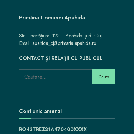
Primăria Comunei Apahida
Str. Libertății nr. 122 • Apahida, jud. Cluj
Email:
apahida_cj@primaria-apahida.ro
CONTACT ȘI RELAȚII CU PUBLICUL
Cauta
Cont unic amenzi
RO43TREZ21A470400XXXX