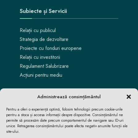
Subiecte și Servicii
Relații cu publicul
Strategia de dezvoltare
Proiecte cu fonduri europene
Relații cu investitorii
Regulament Salubrizare
Acțiuni pentru mediu
Administrează consimțământul
Pentru a oferi o experiență optimă, folosim tehnologii precum cookie-urile
pentru a stoca și accesa informații despre dispozitive. Consimțământul ne
permite să procesăm date precum comportamentul de navigare sau ID-uri
unice. Retragerea consimțământului poate afecta negativ anumite funcții ale
site-ului.
Aici locuiești. Aici te bucuri. Aici reușești.