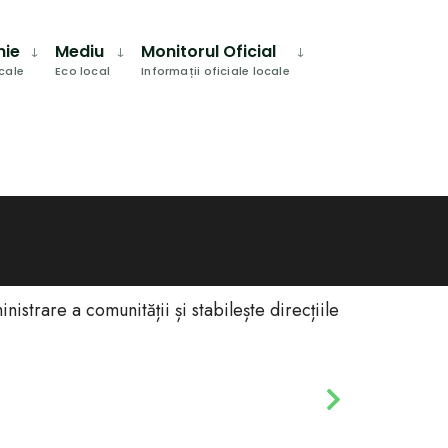
mie
Mediu
Monitorul Oficial
ocale
Eco local
Informații oficiale locale
strare a comunității și stabilește direcțiile