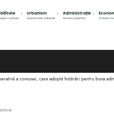
bilitate
Urbanism
Administrație
Econo
nsport urban
Dezvoltare urbană
Servicii publice
Afaceri l
berativă a comunei, care adoptă hotărâri pentru buna admini
estora.