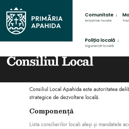
Comunitate
Mo
Inițiative locale
Tra
Poliția locală
Siguranță locală
HOME
CONSILIUL LOCAL
Consiliul Local
Consiliul Local Apahida este autoritatea deli
strategice de dezvoltare locală.
Componență
Lista consilierilor locali aleși și mandatele ac