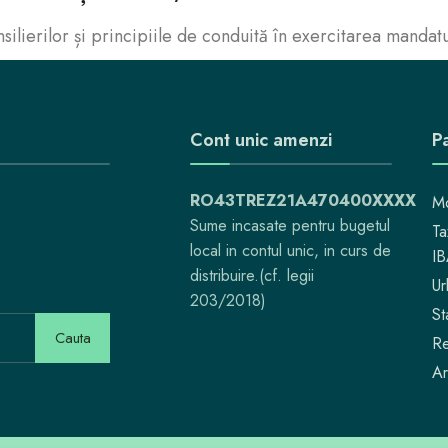
lierilor și principiile de conduită în exercitarea mandatu
Cont unic amenzi
Pa
RO43TREZ21A470400XXXX
Mo
Sume incasate pentru bugetul
Ta
local in contul unic, in curs de
I
distribuire.(cf. legii
Ur
203/2018)
St
Cauta
Re
Ar