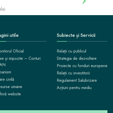
lui.
gini utile
Subiecte și Servicii
nitorul Oficial
Relații cu publicul
xe și impozite – Conturi
Strategia de dezvoltare
BAN
Proiecte cu fonduri europene
banism
Relații cu investitorii
are civilă
Regulament Salubrizare
surse umane
Acțiuni pentru mediu
hivă website