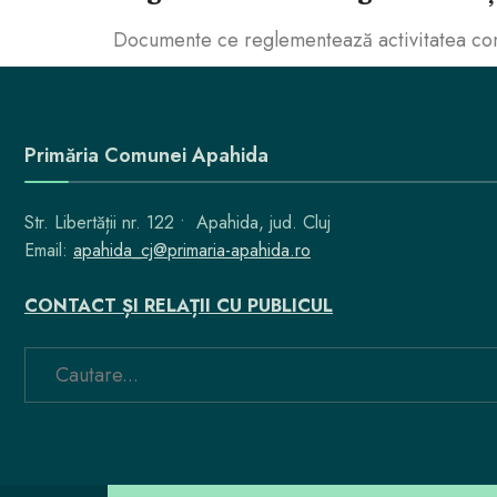
Documente ce reglementează activitatea consi
Primăria Comunei Apahida
Str. Libertății nr. 122 • Apahida, jud. Cluj
Email:
apahida_cj@primaria-apahida.ro
CONTACT ȘI RELAȚII CU PUBLICUL