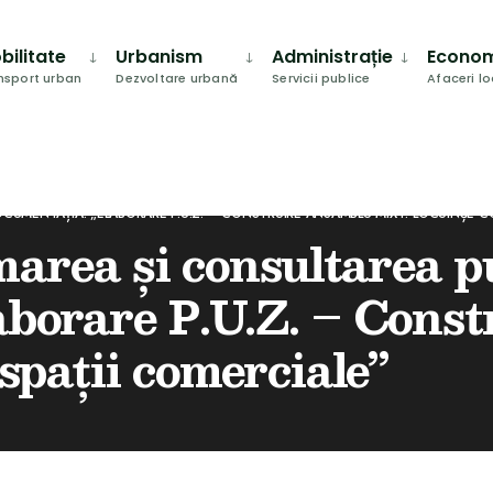
bilitate
Urbanism
Administrație
Econo
nsport urban
Dezvoltare urbană
Servicii publice
Afaceri l
OCUMENTAȚIA: „ELABORARE P.U.Z. – CONSTRUIRE ANSAMBLU MIXT: LOCUINȘE CO
area și consultarea pu
aborare P.U.Z. – Cons
 spații comerciale”