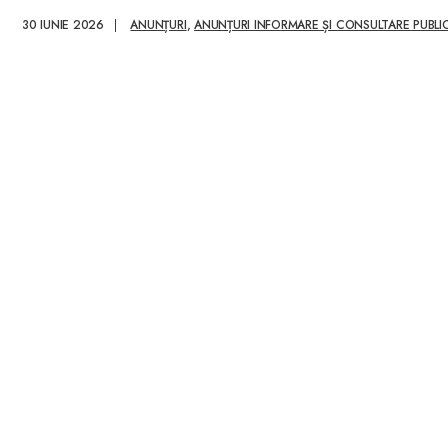
30 IUNIE 2026
|
ANUNȚURI
,
ANUNȚURI INFORMARE ȘI CONSULTARE PUBLI