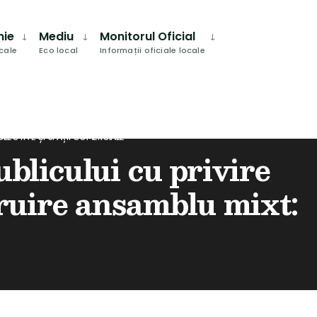
Search
Window
mie
Mediu
Monitorul Oficial
ocale
Eco local
Informații oficiale locale
LECTIVE ȘI SPAȚII COMERCIALE”
blicului cu privire
truire ansamblu mixt: