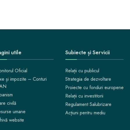
gini utile
Subiecte și Servicii
nitorul Oficial
Relații cu publicul
xe și impozite – Conturi
Strategia de dezvoltare
BAN
Proiecte cu fonduri europene
banism
Relații cu investitorii
are civilă
Regulament Salubrizare
surse umane
Acțiuni pentru mediu
hivă website