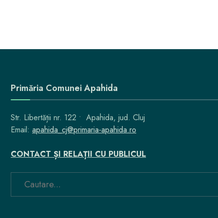
Primăria Comunei Apahida
Str. Libertății nr. 122 • Apahida, jud. Cluj
Email:
apahida_cj@primaria-apahida.ro
CONTACT ȘI RELAȚII CU PUBLICUL
Search
for: