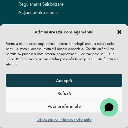
Regulament Salubrizare
Acțiuni pentru mediu
Administrează consimțământul
Pentru a oferi o experiență optimă, folosim tehnologii precum cookie-urile
pentru a stoca și accesa informații despre dispozitive. Consimțământul ne
permite să procesăm date precum comportamentul de navigare sau ID-uri
unice. Retragerea consimțământului poate afecta negativ anumite funcții ale
site-ului.
Aici locuiești. Aici te bucuri. Aici reușești.
Acceptă
Refuză
ACASĂ
ACASĂ
ȘTIRI
ȘTIRI
Vezi preferințele
© 2026 Primăria Comunei Apahida •
Politica privind utilizarea cookie-urilor