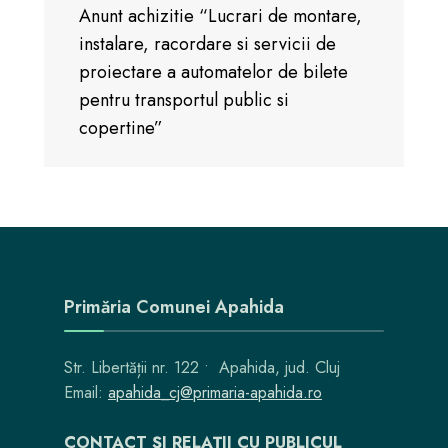
Anunt achizitie “Lucrari de montare,
instalare, racordare si servicii de
proiectare a automatelor de bilete
pentru transportul public si
copertine”
Primăria Comunei Apahida
Str. Libertății nr. 122 • Apahida, jud. Cluj
Email:
apahida_cj@primaria-apahida.ro
CONTACT ȘI RELAȚII CU PUBLICUL