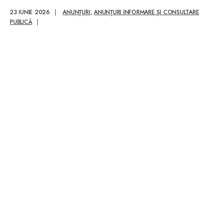
administrativă și
23 IUNIE 2026
|
ANUNȚURI
,
ANUNȚURI INFORMARE ȘI CONSULTARE
anexe tehnic – casă
PUBLICĂ
|
poartă, post trafo,
bazin retenție și
casă pompe,
rezervoare de
incendiu,
rezervoare de apă
tehnologică,