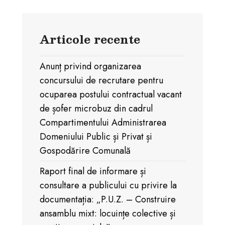
mijloace de
publicitate,
Articole recente
organizare de
Anunț privind organizarea
concursului de recrutare pentru
șantier”
ocuparea postului contractual vacant
de șofer microbuz din cadrul
Compartimentului Administrarea
Domeniului Public și Privat și
Gospodărire Comunală
Raport final de informare și
consultare a publicului cu privire la
documentația: „P.U.Z. – Construire
ansamblu mixt: locuințe colective și