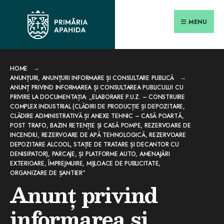
Search
conținut
Skip
for:
Close
to
MENU
Searc
content
Wind
HOME
ANUNȚURI
,
ANUNȚURI INFORMARE ȘI CONSULTARE PUBLICĂ
ANUNȚ PRIVIND INFORMAREA ȘI CONSULTAREA PUBLICULUI CU
PRIVIRE LA DOCUMENTAȚIA: „ELABORARE P.U.Z. – CONSTRUIRE
COMPLEX INDUSTRIAL (CLĂDIRI DE PRODUCȚIE ȘI DEPOZITARE,
CLĂDIRE ADMINISTRATIVĂ ȘI ANEXE TEHNIC – CASĂ POARTĂ,
POST TRAFO, BAZIN RETENȚIE ȘI CASĂ POMPE, REZERVOARE DE
INCENDIU, REZERVOARE DE APĂ TEHNOLOGICĂ, REZERVOARE
DEPOZITARE ALCOOL, STAȚIE DE TRATARE ȘI DECANTOR CU
DENISIPATOR), PARCAJE, ȘI PLATFORME AUTO, AMENAJĂRI
EXTERIOARE, ÎMPREJMUIRE, MIJLOACE DE PUBLICITATE,
ORGANIZARE DE ȘANTIER”
Anunț privind
informarea și