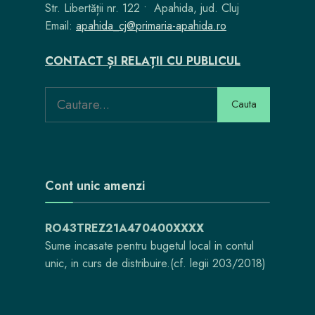
Str. Libertății nr. 122 • Apahida, jud. Cluj
Email:
apahida_cj@primaria-apahida.ro
CONTACT ȘI RELAȚII CU PUBLICUL
Search
Cauta
for:
Cont unic amenzi
RO43TREZ21A470400XXXX
Sume incasate pentru bugetul local in contul
unic, in curs de distribuire.(cf. legii 203/2018)