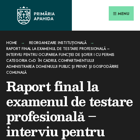
Search
conținut
Skip
for:
Close
to
MENU
Searc
content
Wind
HOME
REORGANIZARE INSTITUȚIONALĂ
RAPORT FINAL LA EXAMENUL DE TESTARE PROFESIONALĂ –
INTERVIU PENTRU OCUPAREA FUNCȚIEI DE ȘOFER I CU PERMIS
CATEGORIA C+D ÎN CADRUL COMPARTIMENTULUI
ADMINISTRAREA DOMENIULUI PUBLIC ȘI PRIVAT ȘI GOSPODĂRIRE
COMUNALĂ
Raport final la
examenul de testare
profesională –
interviu pentru