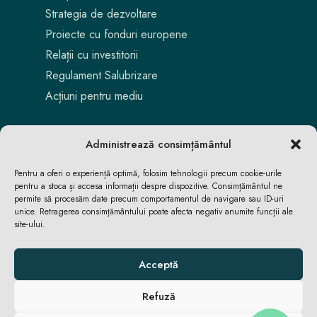
Strategia de dezvoltare
Proiecte cu fonduri europene
Relații cu investitorii
Regulament Salubrizare
Acțiuni pentru mediu
Administrează consimțământul
Pentru a oferi o experiență optimă, folosim tehnologii precum cookie-urile
pentru a stoca și accesa informații despre dispozitive. Consimțământul ne
permite să procesăm date precum comportamentul de navigare sau ID-uri
unice. Retragerea consimțământului poate afecta negativ anumite funcții ale
site-ului.
Aici locuiești. Aici te bucuri. Aici reușești.
Acceptă
Refuză
ACASĂ
ACASĂ
ȘTIRI
ȘTIRI