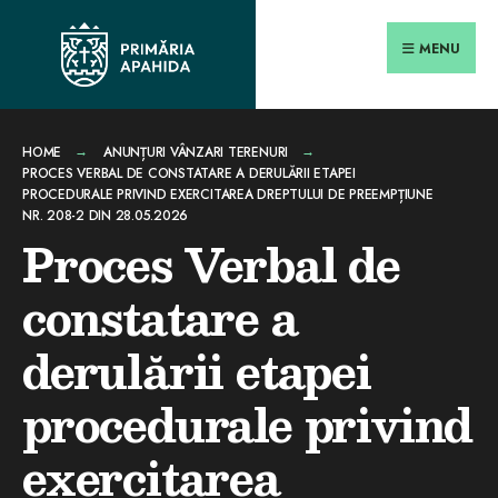
Search
conținut
Skip
for:
Close
to
MENU
Searc
content
Wind
HOME
ANUNȚURI VÂNZARI TERENURI
PROCES VERBAL DE CONSTATARE A DERULĂRII ETAPEI
PROCEDURALE PRIVIND EXERCITAREA DREPTULUI DE PREEMPȚIUNE
NR. 208-2 DIN 28.05.2026
Proces Verbal de
constatare a
derulării etapei
procedurale privind
exercitarea