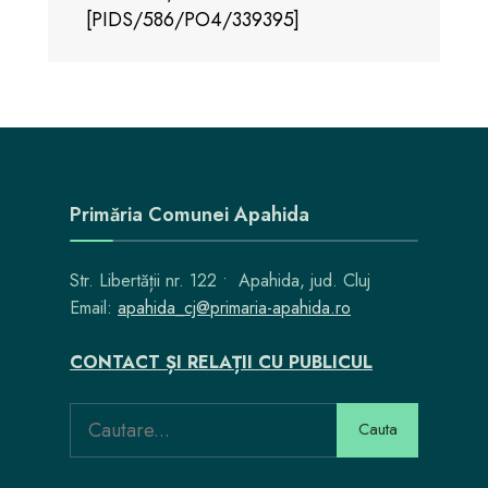
[PIDS/586/PO4/339395]
Primăria Comunei Apahida
Str. Libertății nr. 122 • Apahida, jud. Cluj
Email:
apahida_cj@primaria-apahida.ro
CONTACT ȘI RELAȚII CU PUBLICUL
Search
Cauta
for: