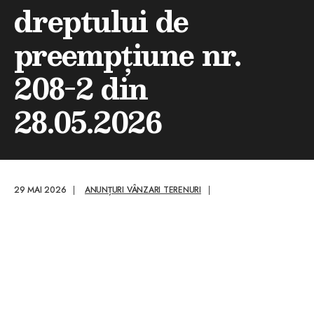
dreptului de
preempțiune nr.
208-2 din
28.05.2026
29 MAI 2026
|
ANUNȚURI VÂNZARI TERENURI
|