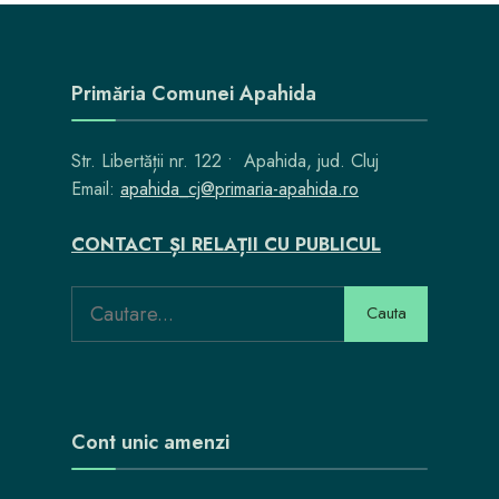
Primăria Comunei Apahida
Str. Libertății nr. 122 • Apahida, jud. Cluj
Email:
apahida_cj@primaria-apahida.ro
CONTACT ȘI RELAȚII CU PUBLICUL
Search
Cauta
for:
Cont unic amenzi