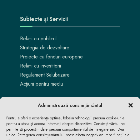
Subiecte și Servicii
Relații cu publicul
Strategia de dezvoltare
Proiecte cu fonduri europene
Relații cu investitorii
Regulament Salubrizare
Acțiuni pentru mediu
Administrează consimțământul
Pentru a oferi o experiență optimă, folosim tehnologii precum cookie-urile
pentru a stoca și accesa informații despre dispozitive. Consimțământul ne
permite să procesăm date precum comportamentul de navigare sau ID-uri
unice. Retragerea consimțământului poate afecta negativ anumite funcții ale