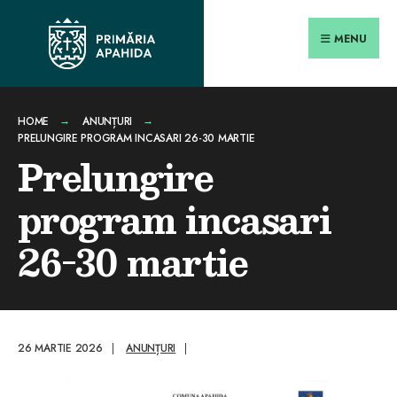
Search
conținut
Skip
for:
Close
to
MENU
Searc
content
Wind
HOME
ANUNȚURI
PRELUNGIRE PROGRAM INCASARI 26-30 MARTIE
Prelungire
program incasari
26-30 martie
26 MARTIE 2026
|
ANUNȚURI
|