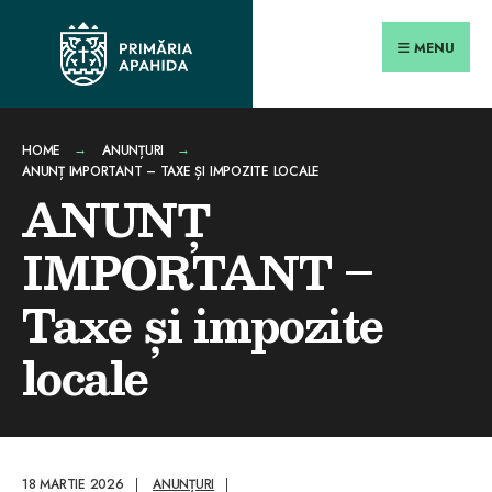
Search
conținut
Skip
for:
Close
to
MENU
Searc
content
Wind
HOME
ANUNȚURI
ANUNȚ IMPORTANT – TAXE ȘI IMPOZITE LOCALE
ANUNȚ
IMPORTANT –
Taxe și impozite
locale
18 MARTIE 2026
|
ANUNȚURI
|