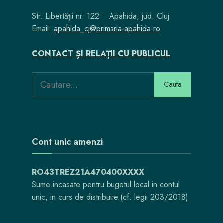
Str. Libertății nr. 122 • Apahida, jud. Cluj
Email:
apahida_cj@primaria-apahida.ro
CONTACT ȘI RELAȚII CU PUBLICUL
Search
Cauta
for:
Cont unic amenzi
RO43TREZ21A470400XXXX
Sume incasate pentru bugetul local in contul
unic, in curs de distribuire.(cf. legii 203/2018)