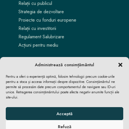
Relații cu publicul
Strategia de dezvoltare
Proiecte cu fonduri europene
Relații cu investitorii
Regulament Salubrizare
Acțiuni pentru mediu
Administrează consimțământul
Pentru a oferi o experiență optimă, folosim tehnologii precum cookie-urile
pentru a stoca și accesa informații despre dispozitive. Consimțământul ne
permite să procesăm date precum comportamentul de navigare sau ID-uri
unice. Retragerea consimțământului poate afecta negativ anumite funcții ale
site-ului.
Aici locuiești. Aici te bucuri. Aici reușești.
Acceptă
Refuză
ACASĂ
ACASĂ
ȘTIRI
ȘTIRI