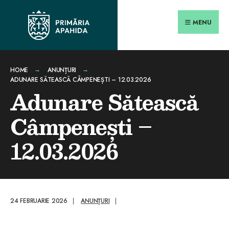
Search
conținut
Skip
for:
Close
to
MENU
Searc
content
Wind
HOME
ANUNȚURI
ADUNARE SĂTEASCĂ CÂMPENEȘTI – 12.03.2026
Adunare Sătească
Câmpenești –
12.03.2026
24 FEBRUARIE 2026
|
ANUNȚURI
|