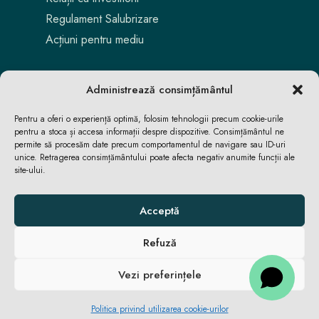
Regulament Salubrizare
Acțiuni pentru mediu
Administrează consimțământul
Pentru a oferi o experiență optimă, folosim tehnologii precum cookie-urile
pentru a stoca și accesa informații despre dispozitive. Consimțământul ne
permite să procesăm date precum comportamentul de navigare sau ID-uri
unice. Retragerea consimțământului poate afecta negativ anumite funcții ale
site-ului.
Aici locuiești. Aici te bucuri. Aici reușești.
Acceptă
Refuză
ACASĂ
ACASĂ
ȘTIRI
ȘTIRI
Vezi preferințele
© 2026 Primăria Comunei Apahida •
Politica privind utilizarea cookie-urilor