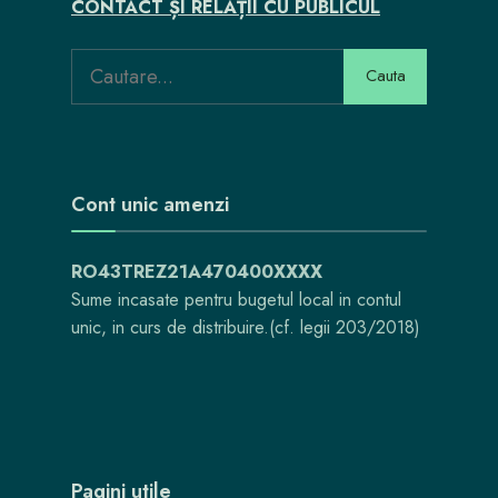
CONTACT ȘI RELAȚII CU PUBLICUL
Search
Cauta
for:
Cont unic amenzi
RO43TREZ21A470400XXXX
Sume incasate pentru bugetul local in contul
unic, in curs de distribuire.(cf. legii 203/2018)
Pagini utile