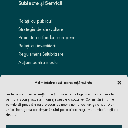
Subiecte și Servicii
Relații cu publicul
Strategia de dezvoltare
Proiecte cu fonduri europene
Relații cu investitorii
Regulament Salubrizare
Acțiuni pentru mediu
Administrează consimțământul
Pentru a oferi o experiență optimă, folosim tehnologii precum cookie-urile
pentru a stoca și accesa informații despre dispozitive. Consimțământul ne
permite să procesăm date precum comportamentul de navigare sau ID-uri
unice. Retragerea consimțământului poate afecta negativ anumite funcții ale
site-ului.
Aici locuiești. Aici te bucuri. Aici reușești.