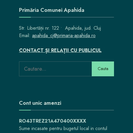
Primăria Comunei Apahida
Str. Libertății nr. 122 • Apahida, jud. Cluj
Email:
apahida_cj@primaria-apahida.ro
CONTACT ȘI RELAȚII CU PUBLICUL
Search
Cauta
for:
Cont unic amenzi
RO43TREZ21A470400XXXX
Sume incasate pentru bugetul local in contul