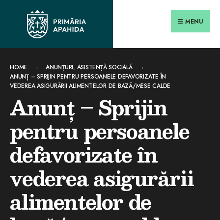
Search
conținut
Skip
for:
Close
to
MENU
Searc
content
Wind
HOME
ANUNȚURI
,
ASISTENȚĂ SOCIALĂ
ANUNȚ – SPRIJIN PENTRU PERSOANELE DEFAVORIZATE ÎN
VEDEREA ASIGURĂRII ALIMENTELOR DE BAZĂ/MESE CALDE
Anunț – Sprijin
pentru persoanele
defavorizate în
vederea asigurării
alimentelor de