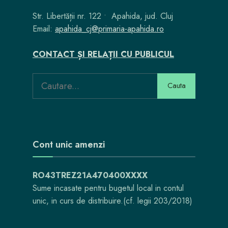
Str. Libertății nr. 122 • Apahida, jud. Cluj
Email:
apahida_cj@primaria-apahida.ro
CONTACT ȘI RELAȚII CU PUBLICUL
Search
Cauta
for:
Cont unic amenzi
RO43TREZ21A470400XXXX
Sume incasate pentru bugetul local in contul
unic, in curs de distribuire.(cf. legii 203/2018)