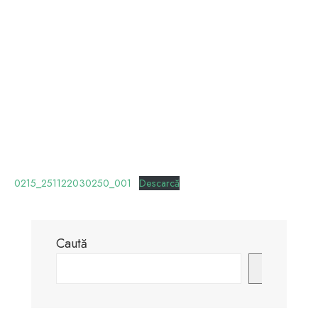
0215_251122030250_001
Descarcă
Caută
Caută