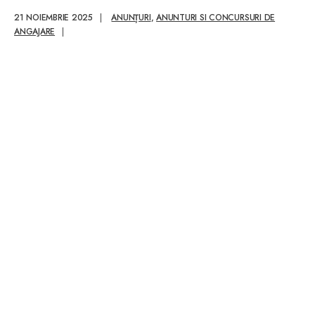
cadrul Serviciului
21 NOIEMBRIE 2025
|
ANUNȚURI
,
ANUNTURI SI CONCURSURI DE
Poliție Localǎ
ANGAJARE
|