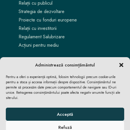
Relații cu publicul
Strategia de dezvoltare
Proiecte cu fonduri europene
Relații cu investitorii
Regulament Salubrizare
Acțiuni pentru mediu
Administrează consimțământul
Pentru a oferi o experiență optimă, folosim tehnologii precum cookie-urile
pentru a stoca și accesa informații despre dispozitive. Consimțământul ne
permite să procesăm date precum comportamentul de navigare sau ID-uri
unice. Retragerea consimțământului poate afecta negativ anumite funcții ale
site-ului.
Aici locuiești. Aici te bucuri. Aici reușești.
Acceptă
Refuză
ACASĂ
ACASĂ
ȘTIRI
ȘTIRI