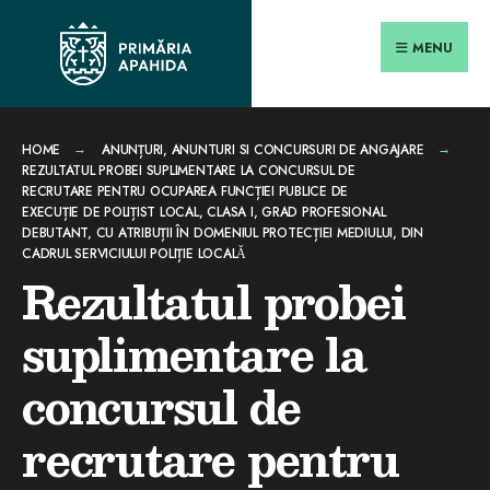
Search
conținut
Skip
for:
Close
to
MENU
Searc
content
Wind
HOME
ANUNȚURI
,
ANUNTURI SI CONCURSURI DE ANGAJARE
REZULTATUL PROBEI SUPLIMENTARE LA CONCURSUL DE
RECRUTARE PENTRU OCUPAREA FUNCȚIEI PUBLICE DE
EXECUȚIE DE POLIȚIST LOCAL, CLASA I, GRAD PROFESIONAL
DEBUTANT, CU ATRIBUȚII ÎN DOMENIUL PROTECȚIEI MEDIULUI, DIN
CADRUL SERVICIULUI POLIȚIE LOCALǍ
Rezultatul probei
suplimentare la
concursul de
recrutare pentru