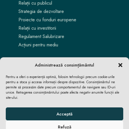
Relații cu publicul
Strategia de dezvoltare
Proiecte cu fonduri europene
Relații cu investitorii
Regulament Salubrizare
Acțiuni pentru mediu
Administrează consimțământul
Pentru a oferi o experiență optimă, folosim tehnologii precum cookie-urile
pentru a stoca și accesa informații despre dispozitive. Consimțământul ne
permite să procesăm date precum comportamentul de navigare sau ID-uri
unice. Retragerea consimțământului poate afecta negativ anumite funcții ale
site-ului.
Aici locuiești. Aici te bucuri. Aici reușești.
Acceptă
Refuză
ACASĂ
ACASĂ
ȘTIRI
ȘTIRI