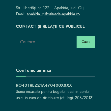
Str. Libertății nr. 122 • Apahida, jud. Cluj
Email:
apahida_cj@primaria-apahida.ro
CONTACT ȘI RELAȚII CU PUBLICUL
Search
Cauta
for:
Cont unic amenzi
RO43TREZ21A470400XXXX
Sume incasate pentru bugetul local in contul
unic, in curs de distribuire.(cf. legii 203/2018)