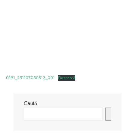
0191_251107050813_001
Descarcă
Caută
Caută