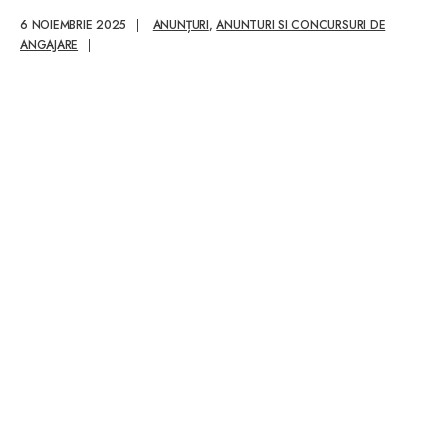
Amenajarea
6 NOIEMBRIE 2025
|
ANUNȚURI
,
ANUNTURI SI CONCURSURI DE
Teritoriului și
ANGAJARE
|
Cadastru