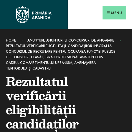
Search
conținut
Skip
for:
Close
to
MENU
Searc
content
Wind
HOME
ANUNȚURI
,
ANUNTURI SI CONCURSURI DE ANGAJARE
REZULTATUL VERIFICĂRII ELIGIBILITĂȚII CANDIDAȚILOR ÎNSCRIȘI LA
CONCURSUL DE RECRUTARE PENTRU OCUPAREA FUNCȚIEI PUBLICE
DE CONSILIER, CLASA I, GRAD PROFESIONAL ASISTENT DIN
CADRUL COMPARTIMENTULUI URBANISM, AMENAJAREA
TERITORIULUI ȘI CADASTRU
Rezultatul
verificării
eligibilității
candidaților