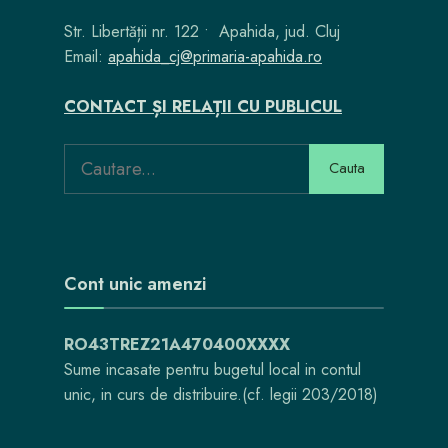
Str. Libertății nr. 122 • Apahida, jud. Cluj
Email:
apahida_cj@primaria-apahida.ro
CONTACT ȘI RELAȚII CU PUBLICUL
Search
Cauta
for:
Cont unic amenzi
RO43TREZ21A470400XXXX
Sume incasate pentru bugetul local in contul
unic, in curs de distribuire.(cf. legii 203/2018)