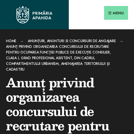
Search
conținut
Skip
for:
Close
to
MENU
Searc
content
Wind
HOME
ANUNȚURI
,
ANUNTURI SI CONCURSURI DE ANGAJARE
ANUNȚ PRIVIND ORGANIZAREA CONCURSULUI DE RECRUTARE
PENTRU OCUPAREA FUNCȚIEI PUBLICE DE EXECUȚIE CONSILIER,
CLASA I, GRAD PROFESIONAL ASISTENT, DIN CADRUL
COMPARTIMENTULUI URBANISM, AMENAJAREA TERITORIULUI ȘI
CADASTRU
Anunț privind
organizarea
concursului de
recrutare pentru