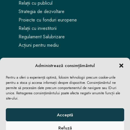
Relații cu publicul
Strategia de dezvoltare
Proiecte cu fonduri europene
Relații cu investitorii
Regulament Salubrizare
Acțiuni pentru mediu
Administrează consimțământul
Pentru a oferi o experiență optimă, folosim tehnologii precum cookie-urile
pentru a stoca și accesa informații despre dispozitive. Consimțământul ne
permite să procesăm date precum comportamentul de navigare sau ID-uri
unice. Retragerea consimțământului poate afecta negativ anumite funcții ale
site-ului.
Aici locuiești. Aici te bucuri. Aici reușești.
Acceptă
Refuză
ACASĂ
ACASĂ
ȘTIRI
ȘTIRI