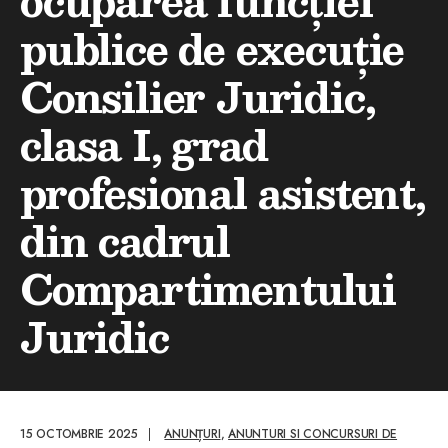
ocuparea funcției
publice de execuție
Consilier Juridic,
clasa I, grad
profesional asistent,
din cadrul
Compartimentului
Juridic
15 OCTOMBRIE 2025
|
ANUNȚURI
,
ANUNTURI SI CONCURSURI DE