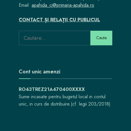
Email:
apahida_cj@primaria-apahida.ro
CONTACT ȘI RELAȚII CU PUBLICUL
Search
Cauta
for:
Cont unic amenzi
RO43TREZ21A470400XXXX
Sume incasate pentru bugetul local in contul
unic, in curs de distribuire.(cf. legii 203/2018)