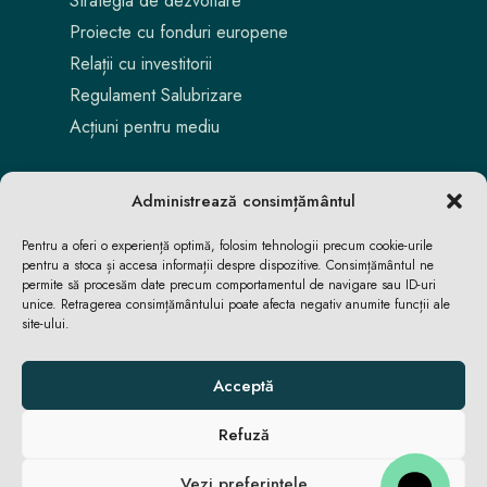
Strategia de dezvoltare
Proiecte cu fonduri europene
Relații cu investitorii
Regulament Salubrizare
Acțiuni pentru mediu
Administrează consimțământul
Pentru a oferi o experiență optimă, folosim tehnologii precum cookie-urile
pentru a stoca și accesa informații despre dispozitive. Consimțământul ne
permite să procesăm date precum comportamentul de navigare sau ID-uri
unice. Retragerea consimțământului poate afecta negativ anumite funcții ale
site-ului.
Aici locuiești. Aici te bucuri. Aici reușești.
Acceptă
Refuză
ACASĂ
ACASĂ
ȘTIRI
ȘTIRI
Vezi preferințele