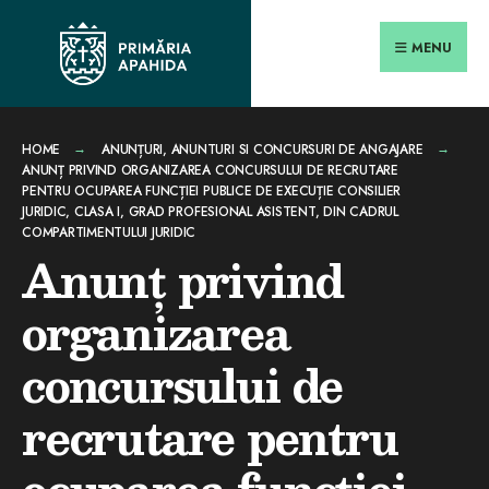
Search
conținut
Skip
for:
Close
to
MENU
Searc
content
Wind
HOME
ANUNȚURI
,
ANUNTURI SI CONCURSURI DE ANGAJARE
ANUNȚ PRIVIND ORGANIZAREA CONCURSULUI DE RECRUTARE
PENTRU OCUPAREA FUNCȚIEI PUBLICE DE EXECUȚIE CONSILIER
JURIDIC, CLASA I, GRAD PROFESIONAL ASISTENT, DIN CADRUL
COMPARTIMENTULUI JURIDIC
Anunț privind
organizarea
concursului de
recrutare pentru