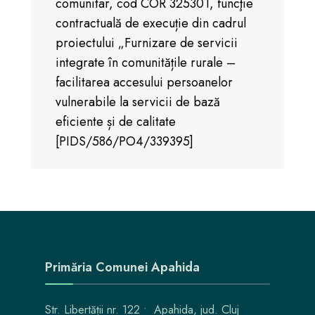
comunitar, cod COR 325301, funcţie
contractuală de execuție din cadrul
proiectului „Furnizare de servicii
integrate în comunitățile rurale –
facilitarea accesului persoanelor
vulnerabile la servicii de bază
eficiente și de calitate
[PIDS/586/PO4/339395]
Primăria Comunei Apahida
Str. Libertății nr. 122 • Apahida, jud. Cluj