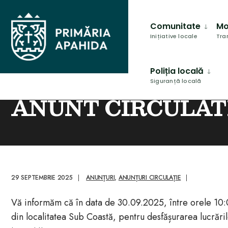
for:
conținut
Skip
to
Comunitate
Mo
content
Inițiative locale
Tra
Poliția locală
Siguranță locală
HOME
ANUNȚURI
,
ANUNȚURI CIRCULAȚIE
ANUNT CIRCULATIE
ANUNT CIRCULAT
29 SEPTEMBRIE 2025
|
ANUNȚURI
,
ANUNȚURI CIRCULAȚIE
|
Vă informăm că în data de 30.09.2025, între orele 10:00
din localitatea Sub Coastă, pentru desfășurarea lucrărilo