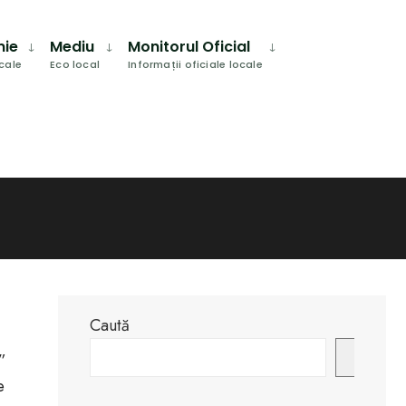
Search
Window
mie
Mediu
Monitorul Oficial
ocale
Eco local
Informații oficiale locale
Caută
Caută
”
e