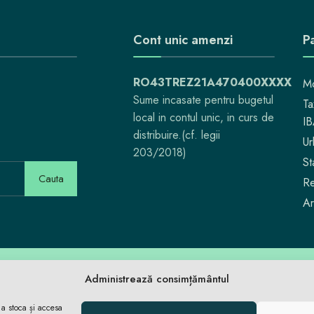
Cont unic amenzi
Pa
RO43TREZ21A470400XXXX
Mo
Sume incasate pentru bugetul
Ta
local in contul unic, in curs de
I
distribuire.(cf. legii
Ur
203/2018)
St
Cauta
Re
Ar
Aici locuiești. Aici
Administrează consimțământul
 a stoca și accesa