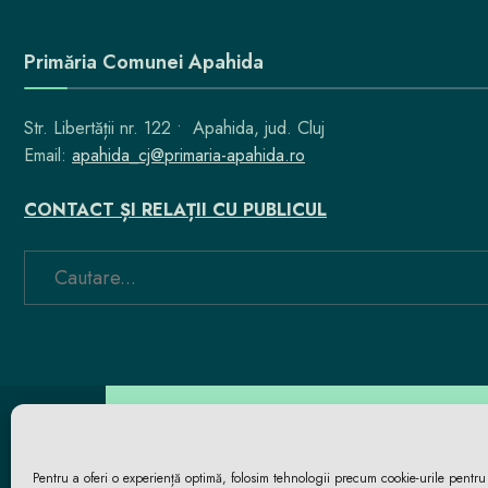
Primăria Comunei Apahida
Str. Libertății nr. 122 • Apahida, jud. Cluj
Email:
apahida_cj@primaria-apahida.ro
CONTACT ȘI RELAȚII CU PUBLICUL
Search
for:
Pentru a oferi o experiență optimă, folosim tehnologii precum cookie-urile pentru