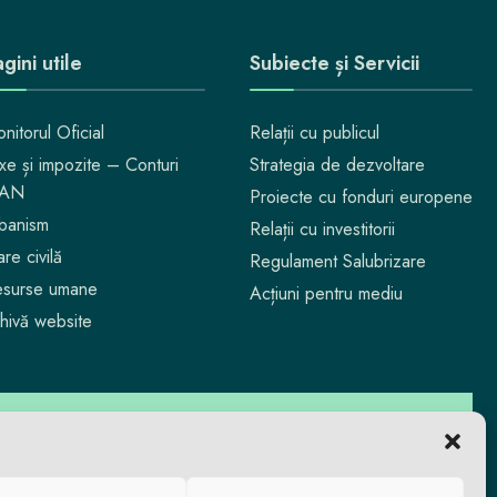
gini utile
Subiecte și Servicii
nitorul Oficial
Relații cu publicul
xe și impozite – Conturi
Strategia de dezvoltare
BAN
Proiecte cu fonduri europene
banism
Relații cu investitorii
are civilă
Regulament Salubrizare
surse umane
Acțiuni pentru mediu
hivă website
 te bucuri. Aici reușești.