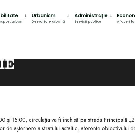
bilitate
Urbanism
Administrație
Econo
nsport urban
Dezvoltare urbană
Servicii publice
Afaceri l
IE
 și 15:00, circulația va fi închisă pe strada Principală „2
r de așternere a stratului asfaltic, aferente obiectivului d