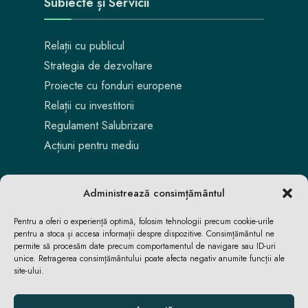
Subiecte și Servicii
Relații cu publicul
Strategia de dezvoltare
Proiecte cu fonduri europene
Relații cu investitorii
Regulament Salubrizare
Acțiuni pentru mediu
Administrează consimțământul
Pentru a oferi o experiență optimă, folosim tehnologii precum cookie-urile
pentru a stoca și accesa informații despre dispozitive. Consimțământul ne
permite să procesăm date precum comportamentul de navigare sau ID-uri
unice. Retragerea consimțământului poate afecta negativ anumite funcții ale
site-ului.
Aici locuiești. Aici te bucuri. Aici reușești.