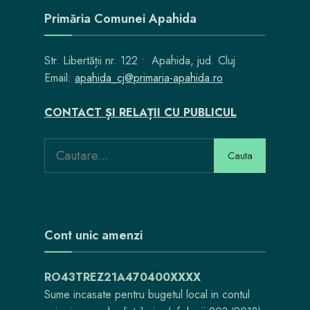
Primăria Comunei Apahida
Str. Libertății nr. 122 • Apahida, jud. Cluj
Email:
apahida_cj@primaria-apahida.ro
CONTACT ȘI RELAȚII CU PUBLICUL
Cauta
Cont unic amenzi
RO43TREZ21A470400XXXX
Sume incasate pentru bugetul local in contul