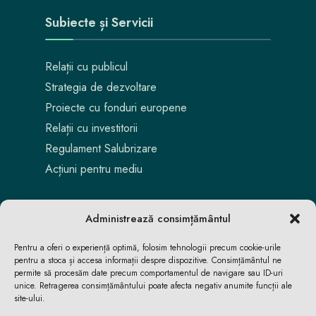
Subiecte și Servicii
Relații cu publicul
Strategia de dezvoltare
Proiecte cu fonduri europene
Relații cu investitorii
Regulament Salubrizare
Acțiuni pentru mediu
Administrează consimțământul
Pentru a oferi o experiență optimă, folosim tehnologii precum cookie-urile
pentru a stoca și accesa informații despre dispozitive. Consimțământul ne
permite să procesăm date precum comportamentul de navigare sau ID-uri
unice. Retragerea consimțământului poate afecta negativ anumite funcții ale
site-ului.
Aici locuiești. Aici te bucuri. Aici reușești.