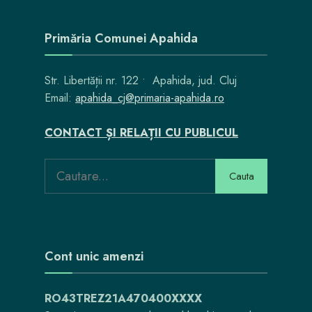
Primăria Comunei Apahida
Str. Libertății nr. 122 • Apahida, jud. Cluj
Email:
apahida_cj@primaria-apahida.ro
CONTACT ȘI RELAȚII CU PUBLICUL
Search
Cauta
for:
Cont unic amenzi
RO43TREZ21A470400XXXX