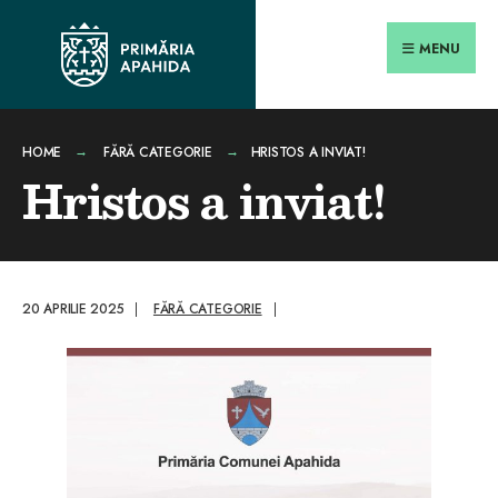
Search
conținut
Skip
for:
Close
to
MENU
Searc
content
Wind
HOME
FĂRĂ CATEGORIE
HRISTOS A INVIAT!
Hristos a inviat!
20 APRILIE 2025
|
FĂRĂ CATEGORIE
|