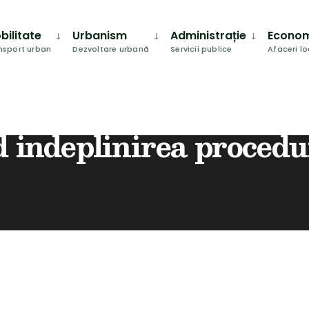
bilitate
Urbanism
Administrație
Econo
nsport urban
Dezvoltare urbană
Servicii publice
Afaceri l
AL PRIVIND INDEPLINIREA PROCEDURII DE COMUNICARE PRN PUBLICITATE
d indeplinirea procedu