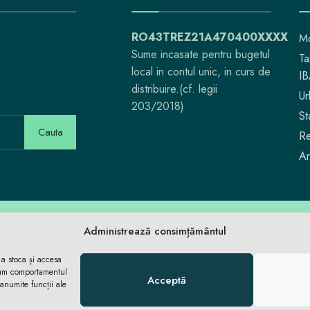
RO43TREZ21A470400XXXX
Mo
Sume incasate pentru bugetul
Ta
local in contul unic, in curs de
I
distribuire.(cf. legii
Ur
203/2018)
St
Cauta
Re
Ar
Aici locuiești. Aici
Administrează consimțământul
 a stoca și accesa
cum comportamentul
Acceptă
anumite funcții ale
ACASĂ
ACASĂ
ȘTIRI
ȘTIRI