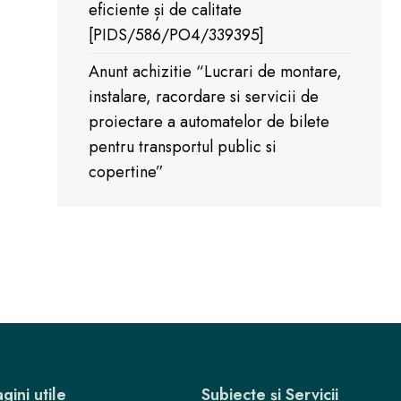
eficiente și de calitate
[PIDS/586/PO4/339395]
Anunt achizitie “Lucrari de montare,
instalare, racordare si servicii de
proiectare a automatelor de bilete
pentru transportul public si
copertine”
gini utile
Subiecte și Servicii