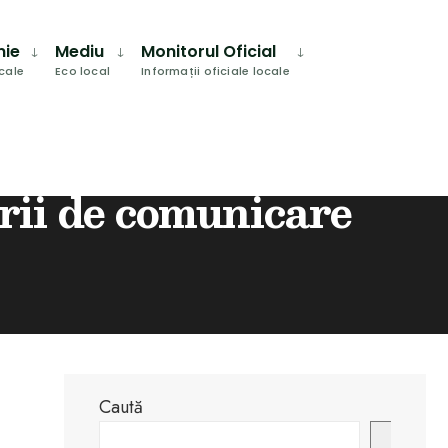
Search
Window
mie
Mediu
Monitorul Oficial
ocale
Eco local
Informații oficiale locale
rii de comunicare
Caută
Caută