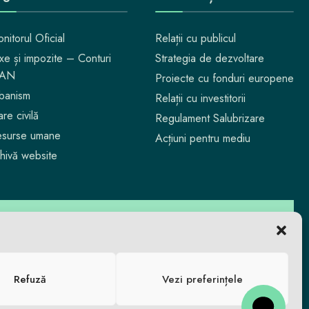
nitorul Oficial
Relații cu publicul
xe și impozite – Conturi
Strategia de dezvoltare
BAN
Proiecte cu fonduri europene
banism
Relații cu investitorii
are civilă
Regulament Salubrizare
surse umane
Acțiuni pentru mediu
hivă website
 te bucuri. Aici reușești.
Refuză
Vezi preferințele