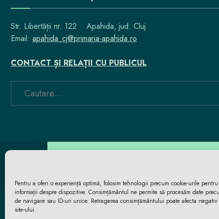
Str. Libertății nr. 122 • Apahida, jud. Cluj
Email:
apahida_cj@primaria-apahida.ro
CONTACT ȘI RELAȚII CU PUBLICUL
Search
for:
Pentru a oferi o experiență optimă, folosim tehnologii precum cookie-urile pentru
informații despre dispozitive. Consimțământul ne permite să procesăm date pre
de navigare sau ID-uri unice. Retragerea consimțământului poate afecta negativ 
site-ului.