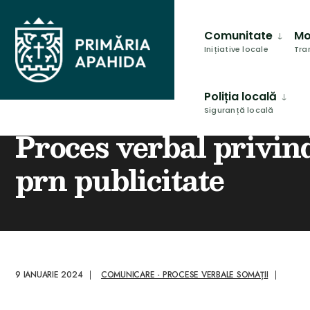
for:
conținut
Skip
to
Comunitate
Mo
content
Inițiative locale
Tra
Poliția locală
Siguranță locală
HOME
COMUNICARE - PROCESE VERBALE SOMAȚII
PROCES VERB
Proces verbal privin
prn publicitate
9 IANUARIE 2024
|
COMUNICARE - PROCESE VERBALE SOMAȚII
|